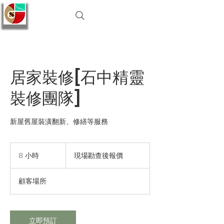
居家裝修[石中精靈
裝修團隊]
新屋舊屋裝潢翻新、修繕等服務
現
8 小時
8
場
現場勘查後報價
勘
小
查
時
後
顧客場所
報
價
立即預訂